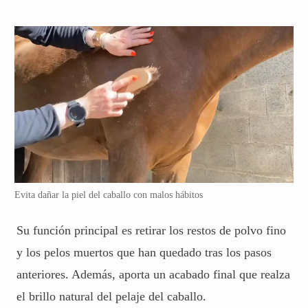
Razas de Caballos Dóciles: las Más
Evita dañar la piel del caballo con malos hábitos
Recomendadas para Principiantes
Su función principal es retirar los restos de polvo fino
LEER MÁS:
y los pelos muertos que han quedado tras los pasos
anteriores. Además, aporta un acabado final que realza
el brillo natural del pelaje del caballo.