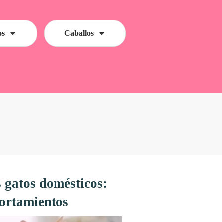
os
Caballos
s gatos domésticos:
portamientos