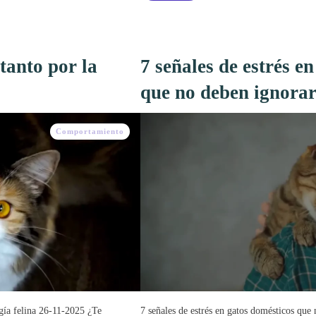
tanto por la
7 señales de estrés e
que no deben ignorar
Comportamiento
gía felina 26-11-2025 ¿Te
7 señales de estrés en gatos domésticos qu