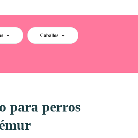
os
Caballos
co para perros
fémur