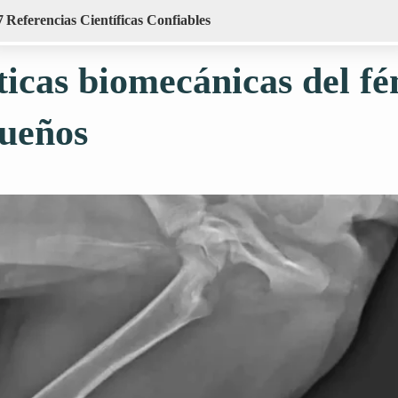
7
Referencias Científicas Confiables
ticas biomecánicas del f
queños