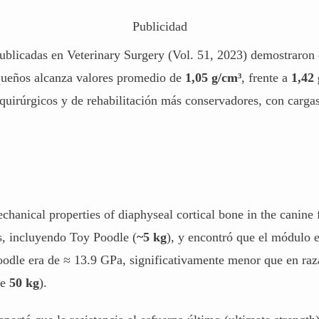
Publicidad
publicadas en
Veterinary Surgery
(Vol. 51, 2023) demostraron 
queños alcanza valores promedio de
1,05 g/cm³
, frente a
1,42
 quirúrgicos y de rehabilitación más conservadores, con carga
chanical properties of diaphyseal cortical bone in the canine
s, incluyendo Toy Poodle (
~5 kg
), y encontró que el módulo e
oodle era de ≈ 13.9 GPa, significativamente menor que en raz
de
50 kg
).