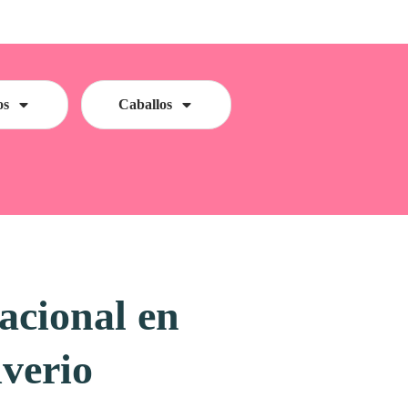
os
Caballos
acional en
iverio