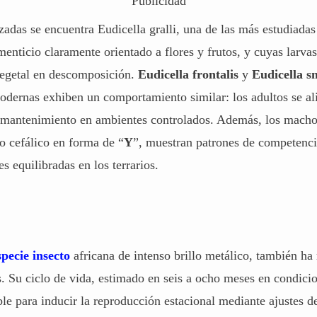
Publicidad
izadas se encuentra
Eudicella gralli
, una de las más estudiadas
enticio claramente orientado a flores y frutos, y cuyas larva
 vegetal en descomposición.
Eudicella frontalis
y
Eudicella sm
odernas exhiben un comportamiento similar: los adultos se al
 su mantenimiento en ambientes controlados. Además, los macho
o cefálico en forma de “
Y
”, muestran patrones de competenc
s equilibradas en los terrarios.
specie insecto
africana de intenso brillo metálico, también ha
s. Su ciclo de vida, estimado en seis a ocho meses en condici
e para inducir la reproducción estacional mediante ajustes 