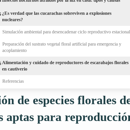
4
Insectos nocturnos atraídos por la luz en casa: tipos y causas
¿Es verdad que las cucarachas sobreviven a explosiones
5
nucleares?
Simulación ambiental para desencadenar ciclo reproductivo estacional
Preparación del sustrato vegetal floral artificial para emergencia y
acoplamiento
Alimentación y cuidado de reproductores de escarabajos florales
6
en cautiverio
Referencias
ión de especies florales d
s aptas para reproducció