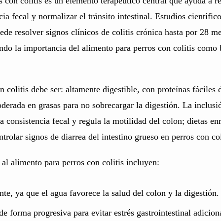
 con colitis es un elemento terapéutico central que ayuda a re
ia fecal y normalizar el tránsito intestinal. Estudios científi
de resolver signos clínicos de colitis crónica hasta por 28 mes
ando la importancia del alimento para perros con colitis como
 colitis debe ser: altamente digestible, con proteínas fáciles d
derada en grasas para no sobrecargar la digestión. La inclusió
a consistencia fecal y regula la motilidad del colon; dietas en
rolar signos de diarrea del intestino grueso en perros con coli
l alimento para perros con colitis incluyen:
nte, ya que el agua favorece la salud del colon y la digestión.
 de forma progresiva para evitar estrés gastrointestinal adicion