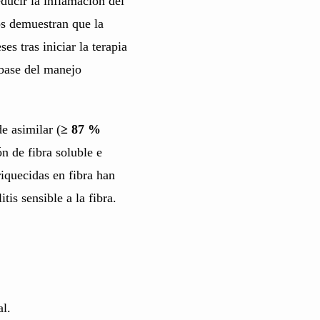
ducir la inflamación del
cos demuestran que la
es tras iniciar la terapia
 base del manejo
e asimilar (
≥ 87 %
n de fibra soluble e
riquecidas en fibra han
tis sensible a la fibra.
al.