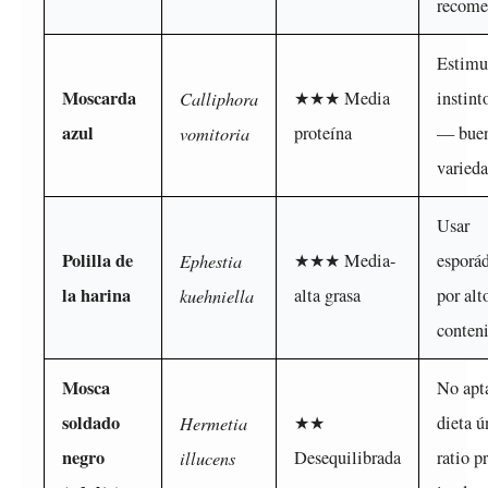
recome
Estimu
Moscarda
Calliphora
★★★ Media
instint
azul
vomitoria
proteína
— bue
varied
Usar
Polilla de
Ephestia
★★★ Media-
esporá
la harina
kuehniella
alta grasa
por alt
conten
Mosca
No apt
soldado
Hermetia
★★
dieta 
negro
illucens
Desequilibrada
ratio p