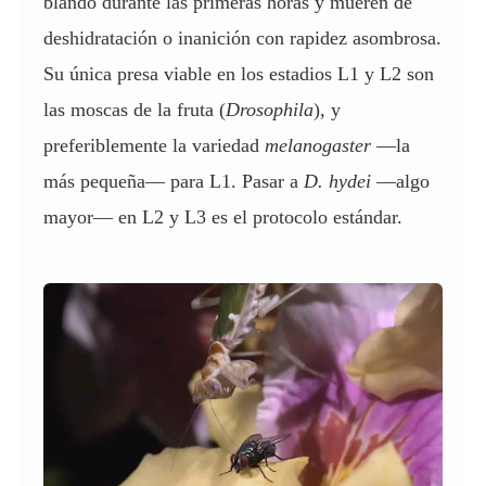
blando durante las primeras horas y mueren de
deshidratación o inanición con rapidez asombrosa.
Su única presa viable en los estadios L1 y L2 son
las moscas de la fruta (
Drosophila
), y
preferiblemente la variedad
melanogaster
—la
más pequeña— para L1. Pasar a
D. hydei
—algo
mayor— en L2 y L3 es el protocolo estándar.