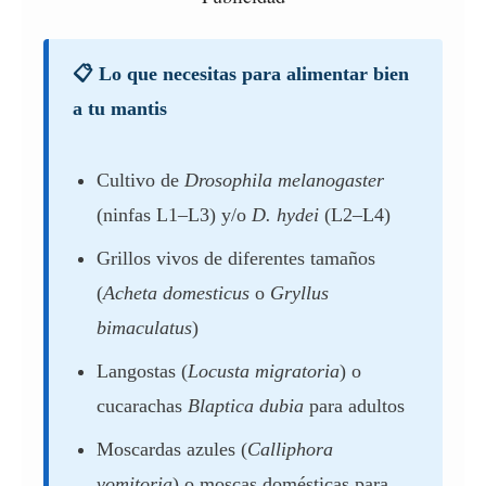
📋 Lo que necesitas para alimentar bien
a tu mantis
Cultivo de
Drosophila melanogaster
(ninfas L1–L3) y/o
D. hydei
(L2–L4)
Grillos vivos de diferentes tamaños
(
Acheta domesticus
o
Gryllus
bimaculatus
)
Langostas (
Locusta migratoria
) o
cucarachas
Blaptica dubia
para adultos
Moscardas azules (
Calliphora
vomitoria
) o moscas domésticas para