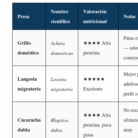
Nombre
Valoración
Presa
Notas
científico
nutricional
Patas e
Grillo
Acheta
★★★★ Alta
— solo
doméstico
domesticus
proteína
correct
Mejor 
Langosta
Locusta
★★★★★
adultos
migratoria
migratoria
Excelente
perfil 
No esc
★★★★ Alta
Cucaracha
Blaptica
silenc
proteína, poca
dubia
dubia
muy
grasa