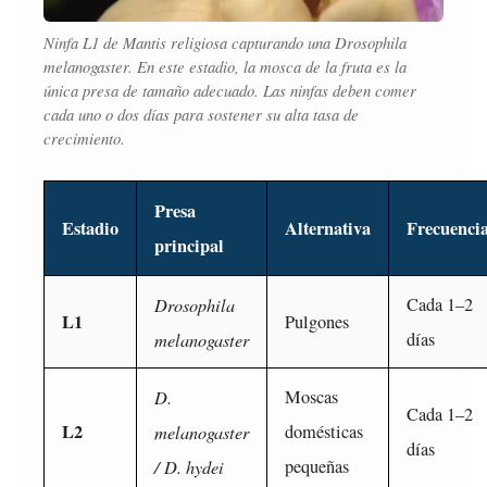
Ninfa L1 de
Mantis religiosa
capturando una
Drosophila
melanogaster
. En este estadio, la mosca de la fruta es la
única presa de tamaño adecuado. Las ninfas deben comer
cada uno o dos días para sostener su alta tasa de
crecimiento.
Presa
Estadio
Alternativa
Frecuenci
principal
Drosophila
Cada 1–2
L1
Pulgones
melanogaster
días
D.
Moscas
Cada 1–2
L2
melanogaster
domésticas
días
/ D. hydei
pequeñas